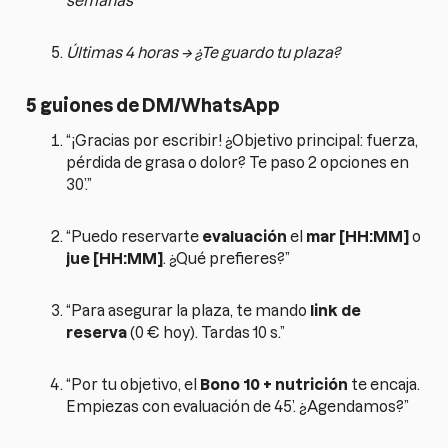
semanas
Últimas 4 horas → ¿Te guardo tu plaza?
5 guiones de DM/WhatsApp
“¡Gracias por escribir! ¿Objetivo principal: fuerza,
pérdida de grasa o dolor? Te paso 2 opciones en
30’.”
“Puedo reservarte
evaluación
el
mar [HH:MM]
o
jue [HH:MM]
. ¿Qué prefieres?”
“Para asegurar la plaza, te mando
link de
reserva
(0 € hoy). Tardas 10 s.”
“Por tu objetivo, el
Bono 10 + nutrición
te encaja.
Empiezas con evaluación de 45’. ¿Agendamos?”