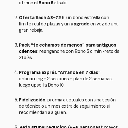
ofrece el
Bono 5
al salir.
Oferta flash 48–72 h
: un bono estrella con
límite real de plazas y un
upgrade
en vez de una
gran rebaja.
Pack “te echamos de menos” para antiguos
clientes
: reenganche con Bono 5 o mini-reto de
21 días.
Programa exprés “Arranca en 7 días”
:
onboarding + 2 sesiones + plan de 2 semanas;
luego upsell a Bono 10.
Fidelización
: premia a actuales con una sesión
de técnica o un mes extra de seguimiento si
recomiendan a alguien.
Reto grupal reducido
(4–6 personas)
: mayor