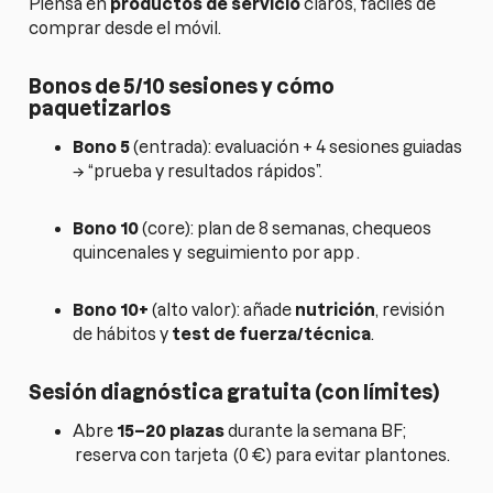
Piensa en
productos de servicio
claros, fáciles de
comprar desde el móvil.
Bonos de 5/10 sesiones y cómo
paquetizarlos
Bono 5
(entrada): evaluación + 4 sesiones guiadas
→ “prueba y resultados rápidos”.
Bono 10
(core): plan de 8 semanas, chequeos
quincenales y
seguimiento por app
.
Bono 10+
(alto valor): añade
nutrición
, revisión
de hábitos y
test de fuerza/técnica
.
Sesión diagnóstica gratuita (con límites)
Abre
15–20 plazas
durante la semana BF;
reserva con tarjeta
(0 €) para evitar plantones.