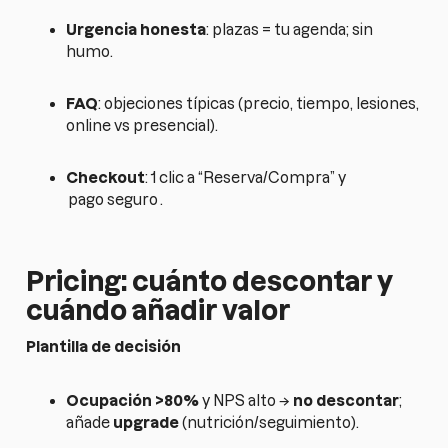
Urgencia honesta
: plazas = tu agenda; sin
humo.
FAQ
: objeciones típicas (precio, tiempo, lesiones,
online vs presencial).
Checkout
: 1 clic a “Reserva/Compra” y
pago seguro
.
Pricing: cuánto descontar y
cuándo añadir valor
Plantilla de decisión
Ocupación >80%
y NPS alto →
no descontar
;
añade
upgrade
(nutrición/seguimiento).