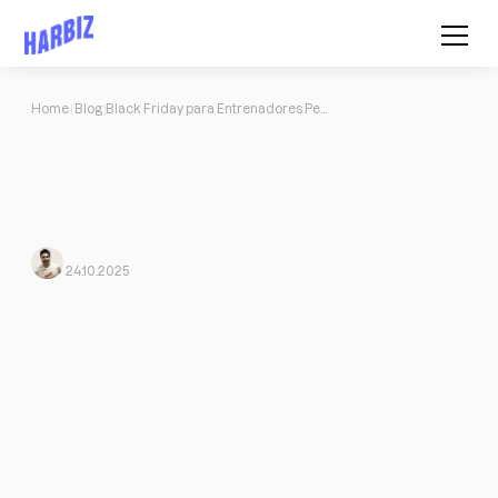
Home
Blog
Black Friday para Entrenadores Personales: Ofertas y Plantillas 2026
Black Friday para Entrenadores
Personales: Ofertas y Plantillas 2026
Black Friday para entrenadores personales: estrategias, plantillas
y pricing para vender más sin bajar tu valor.
Jose Jorge
From Harbiz
24.10.2025