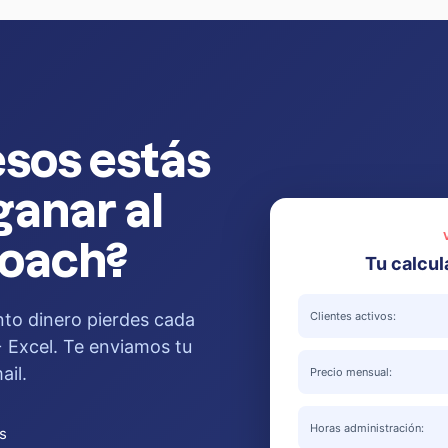
sos estás
ganar al
oach?
Tu calcul
Clientes activos:
to dinero pierdes cada
Excel. Te enviamos tu
ail.
Precio mensual:
Horas administración:
s