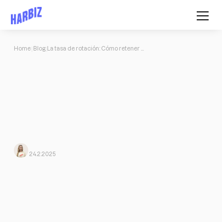
Home
Blog
La tasa de rotación: Cómo retener clientes más allá de los desafíos del fitness
La tasa de rotación: Cómo retener
clientes más allá de los desafíos del
fitness
Descubre estrategias efectivas para reducir la tasa de rotación
en el fitness y mejorar la retención de clientes con
entrenamientos personalizados, comunicación constante y
flexibilidad en los programas.
Elena
From Harbiz
24.2.2025