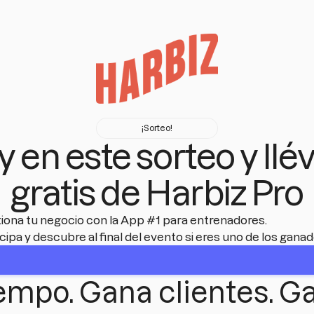
¡Sorteo!
y en este sorteo y ll
gratis de Harbiz Pro
iona tu negocio con la App #1 para entrenadores.
icipa y descubre al final del evento si eres uno de los ganad
empo. Gana clientes. G