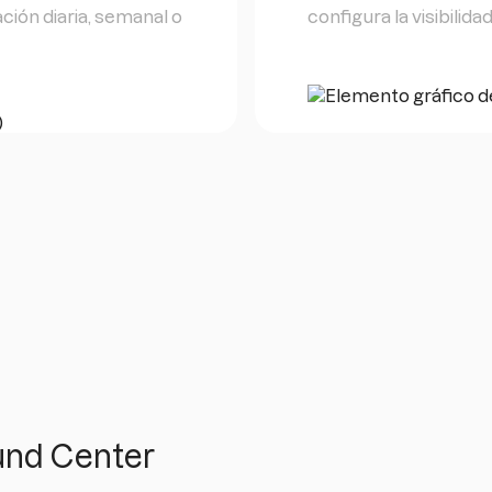
ación diaria, semanal o
configura la visibilid
 und Center