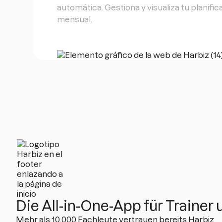
automática. Gestiona y visualiza tu planific
mensual.
Die All-in-One-App für Trainer
Mehr als 10.000 Fachleute vertrauen bereits Harbiz