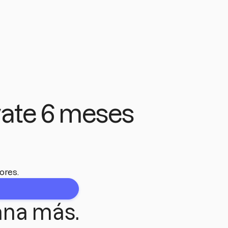
évate 6 meses
ores.
ana más.