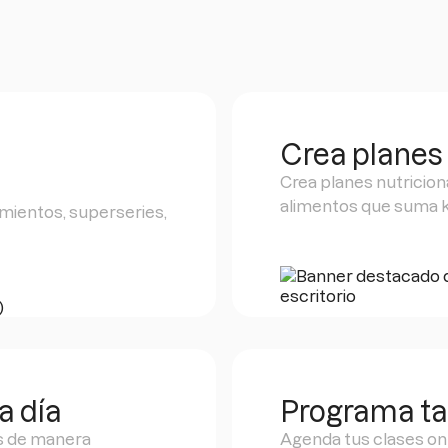
Crea planes 
Crea planes nutricion
alimentos que suma k
mientos, superseries,
a día
Programa ta
s de manera
Agenda tus clases onli