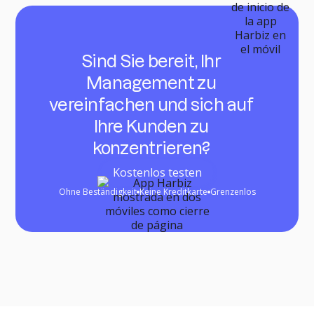
Sind Sie bereit, Ihr
Management zu
vereinfachen und sich auf
Ihre Kunden zu
konzentrieren?
Kostenlos testen
Ohne Beständigkeit
Keine Kreditkarte
Grenzenlos