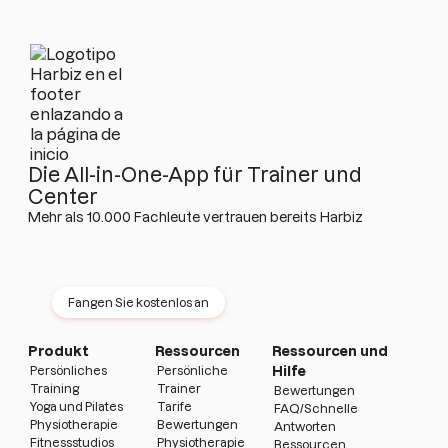
Die All-in-One-App für Trainer und
Center
Mehr als 10.000 Fachleute vertrauen bereits Harbiz
Testen Sie Harbiz 14 Tage lang kostenlos
Keine Beständigkeit · Keine Karte · Keine Grenzen
Fangen Sie kostenlos an
Produkt
Ressourcen
Ressourcen und
Persönliches
Persönliche
Hilfe
Training
Trainer
Bewertungen
Yoga und Pilates
Tarife
FAQ/Schnelle
Physiotherapie
Bewertungen
Antworten
Fitnessstudios
Physiotherapie
Ressourcen