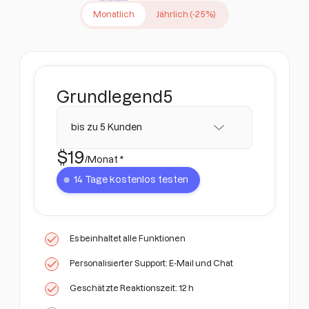
Monatlich
Jährlich (-25%)
Grundlegend
5
bis zu 5 Kunden
$
19
/Monat *
14 Tage kostenlos testen
Es beinhaltet alle Funktionen
Personalisierter Support: E-Mail und Chat
Geschätzte Reaktionszeit: 12 h