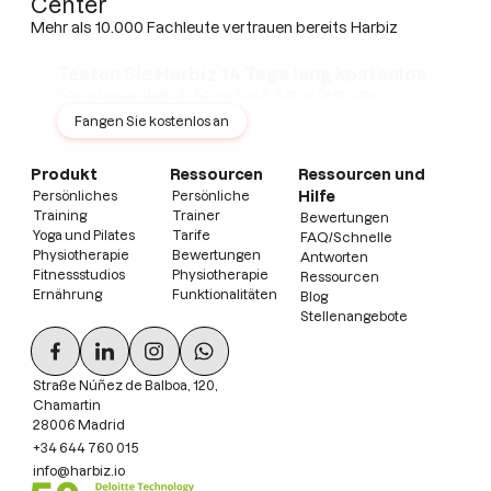
Center
Mehr als 10.000 Fachleute vertrauen bereits Harbiz
Testen Sie Harbiz 14 Tage lang kostenlos
Keine Beständigkeit · Keine Karte · Keine Grenzen
Fangen Sie kostenlos an
Produkt
Ressourcen
Ressourcen und
Persönliches
Persönliche
Hilfe
Training
Trainer
Bewertungen
Yoga und Pilates
Tarife
FAQ/Schnelle
Physiotherapie
Bewertungen
Antworten
Fitnessstudios
Physiotherapie
Ressourcen
Ernährung
Funktionalitäten
Blog
Stellenangebote
Straße Núñez de Balboa, 120,
Chamartin
28006 Madrid
+34 644 760 015
info@harbiz.io