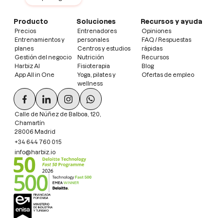
Producto
Soluciones
Recursos y ayuda
Precios
Entrenadores
Opiniones
Entrenamientos y
personales
FAQ / Respuestas
planes
Centros y estudios
rápidas
Gestión del negocio
Nutrición
Recursos
Harbiz AI
Fisioterapia
Blog
App All in One
Yoga, pilates y
Ofertas de empleo
wellness
Calle de Núñez de Balboa, 120,
Chamartín
28006 Madrid
+34 644 760 015
info@harbiz.io