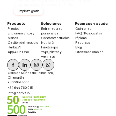
Sin permanencia · Sin tarjeta · Sin límites
Empieza gratis
Producto
Soluciones
Recursos y ayuda
Precios
Entrenadores
Opiniones
Entrenamientos y
personales
FAQ / Respuestas
planes
Centros y estudios
rápidas
Gestión del negocio
Nutrición
Recursos
Harbiz AI
Fisioterapia
Blog
App All in One
Yoga, pilates y
Ofertas de empleo
wellness
Calle de Núñez de Balboa, 120,
Chamartín
28006 Madrid
+34 644 760 015
info@harbiz.io