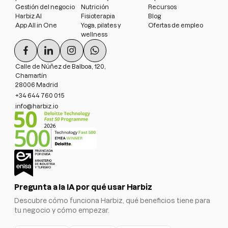
Gestión del negocio
Nutrición
Recursos
Harbiz AI
Fisioterapia
Blog
App All in One
Yoga, pilates y
Ofertas de empleo
wellness
Calle de Núñez de Balboa, 120,
Chamartín
28006 Madrid
+34 644 760 015
info@harbiz.io
Pregunta a la IA por qué usar Harbiz
Descubre cómo funciona Harbiz, qué beneficios tiene para
tu negocio y cómo empezar.