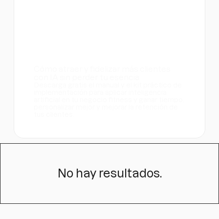
Cómo atraer y fidelizar más clientes
con IA sin perder tu esencia
Descarga gratis el manual y el kit práctico de
implementación para aplicar inteligencia
artificial en tu negocio fitness y ganar tiempo,
personalizar mejor y mejorar la retención de
tus clientes.
Guías
No hay resultados.