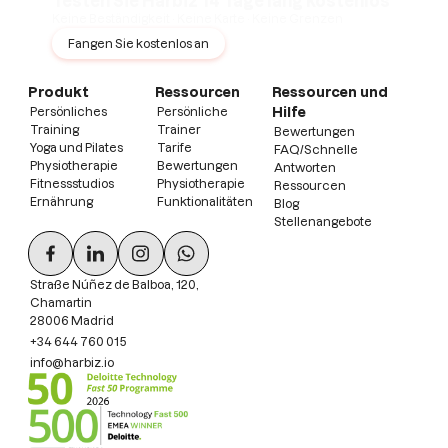
Testen Sie Harbiz 14 Tage lang kostenlos
Keine Beständigkeit · Keine Karte · Keine Grenzen
Fangen Sie kostenlos an
Produkt
Ressourcen
Ressourcen und
Persönliches
Persönliche
Hilfe
Training
Trainer
Bewertungen
Yoga und Pilates
Tarife
FAQ/Schnelle
Physiotherapie
Bewertungen
Antworten
Fitnessstudios
Physiotherapie
Ressourcen
Ernährung
Funktionalitäten
Blog
Stellenangebote
Straße Núñez de Balboa, 120,
Chamartin
28006 Madrid
+34 644 760 015
info@harbiz.io