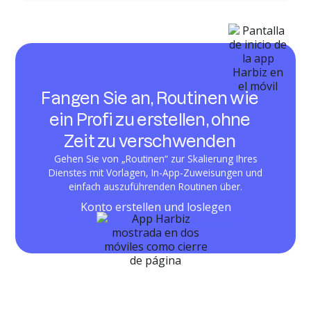
Fangen Sie an, Routinen wie
ein Profi zu erstellen, ohne
Zeit zu verschwenden
Gehen Sie von „Routinen“ zur Skalierung Ihres
Dienstes mit Vorlagen, In-App-Zuweisungen und
einfach auszuführenden Routinen über.
Konto erstellen und loslegen