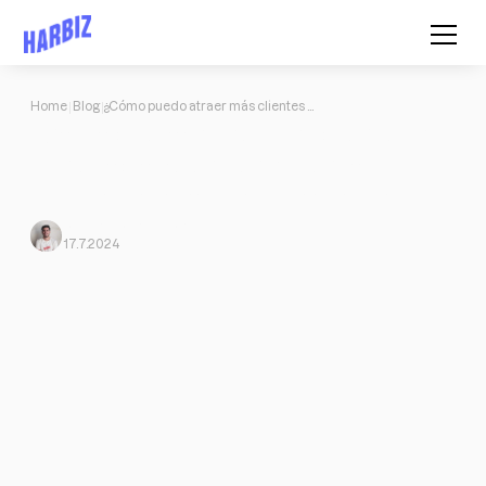
Home
Blog
¿Cómo puedo atraer más clientes a mi negocio de entrenamiento?
¿Cómo puedo atraer más clientes a
mi negocio de entrenamiento?
Cómo atraer más clientes a mi negocio de entrenamiento
Javi Ortega
From Harbiz
17.7.2024