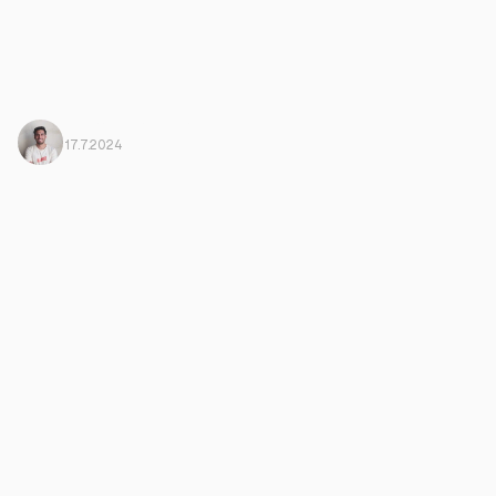
Javi Ortega
From Harbiz
17.7.2024