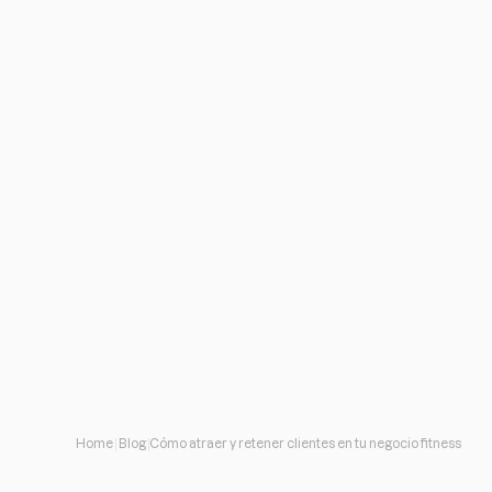
Home
Blog
Cómo atraer y retener clientes en tu negocio fitness
Cómo atraer y rete