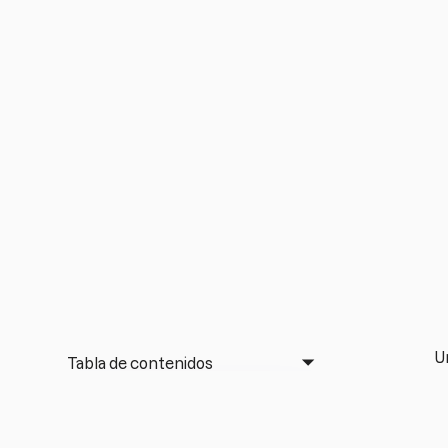
U
Tabla de contenidos
e
E
po