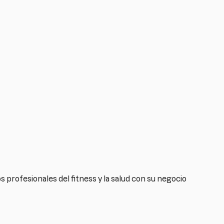
profesionales del fitness y la salud con su negocio
n a los ya fidelizados.
uele preocuparse más por captar nuevos clientes que
rme y rentable).