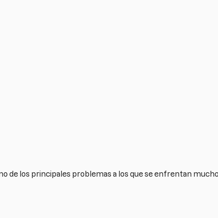
no de los principales problemas a los que se enfrentan muchos 
s el cómo captar nuevos clientes al mismo tiempo que mantiene
sto, se traduce en
rentabilidad
y si nos fijamos, la mayoría s
r retener a los actuales (siendo esta la clave de un negocio fi