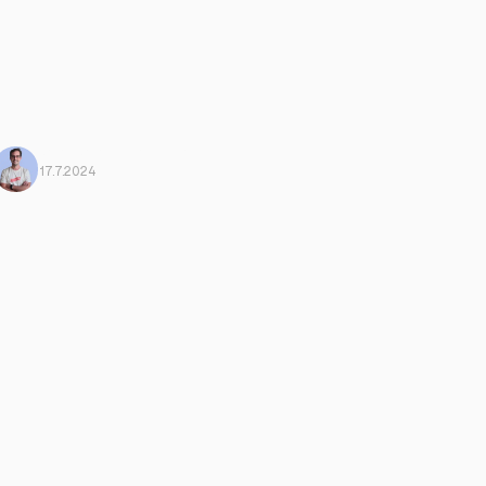
Mario Morante
From Harbiz
17.7.2024