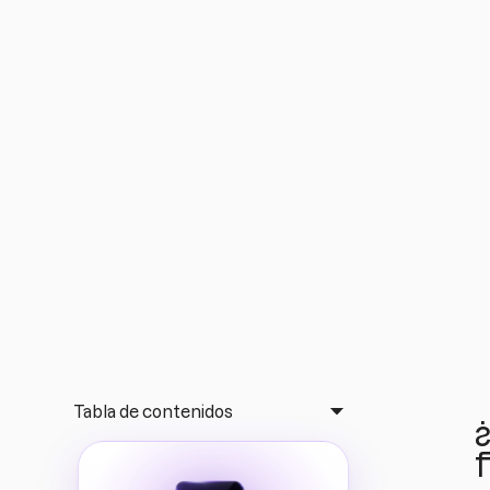
3 maneras de fideli
de tu negocio fitn
Fidelizar a tus clientes fitness: Ofrece experiencias,
simples entrenamientos, ofrece experiencias, no s
entrenamientos, y mucho más.
Tabla de contenidos