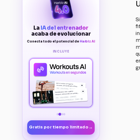
Si
f
La
IA del entrenador
i
acaba de evolucionar
m
Conecta todo el potencial de
Harbiz AI
m
INCLUYE
qu
e
g
→
Gratis por tiempo limitado