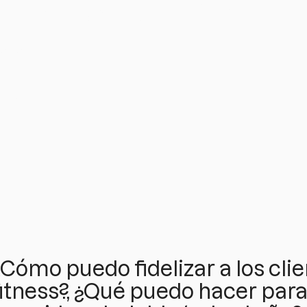
zar a los clientes
ess
 no
imples
¿Cómo puedo fidelizar a los cli
fitness?, ¿Qué puedo hacer par