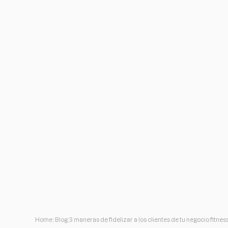
Home
Blog
3 maneras de fidelizar a los clientes de tu negocio fitnes