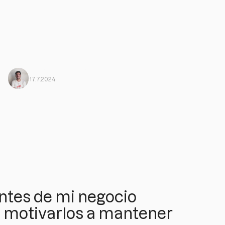
Javi Ortega
From Harbiz
17.7.2024
entes de mi negocio
a motivarlos a mantener