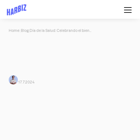
Home
Blog
Día de la Salud: Celebrando el bienestar
Día de la Salud: Celebrando el
bienestar
El Día Mundial de la Salud es un evento anual que se celebra el 7
de abril. 5 ejemplos de acciones que puedes llevar a cabo este día
si quieres que tu negocio fitness crezca.
Mario Morante
From Harbiz
17.7.2024