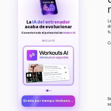
La
La
IA del entrenador
acaba de evolucionar
d
tu
Conecta todo el potencial de
Harbiz AI
INCLUYE
C
S
→
Gratis por tiempo limitado
se