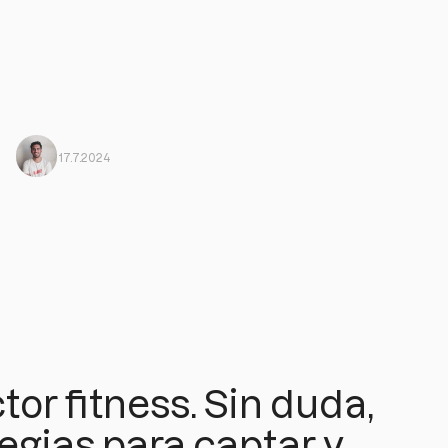
Javi Ortega
From Harbiz
17.7.2024
tor fitness. Sin duda,
egias para captar y