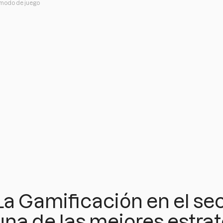
a modo de juego
ness: Crea rutinas
 a modo de juego
iarme si
La Gamificación en el sec
una de las mejores estrat