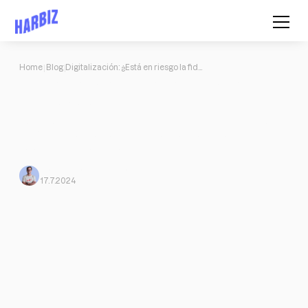
Home
Blog
Digitalización: ¿Está en riesgo la fidelidad de tus clientes?
Digitalización: ¿Está en riesgo la
fidelidad de tus clientes?
Ventajas de la digitalización para ti como PT: Mayor alcance,
planificación eficiente, programas de entrenamiento
personalizados, leer más.
Mario Morante
From Harbiz
17.7.2024