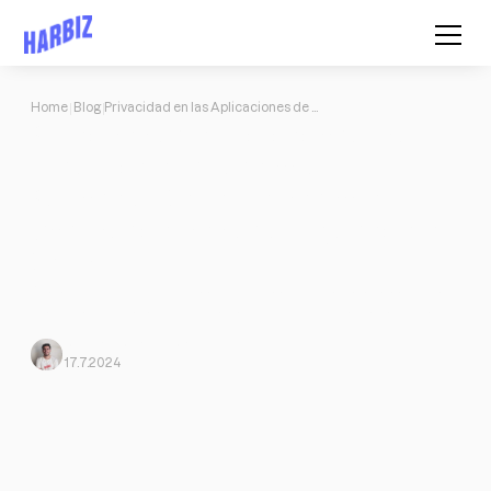
Home
Blog
Privacidad en las Aplicaciones de Fitness para Entrenadores Personales: Salvaguardando la Confidencialidad en el Viaje hacia la Salud
Privacidad en las Aplicaciones de
Fitness para Entrenadores
Personales: Salvaguardando la
Confidencialidad en el Viaje hacia la
Salud
Al elegir una plataforma, es crucial asegurarte de que se tomen
medidas rigurosas para proteger la privacidad de los usuarios.
Javi Ortega
From Harbiz
17.7.2024