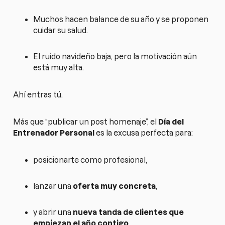
Muchos hacen balance de su año y se proponen
cuidar su salud.
El ruido navideño baja, pero la motivación aún
está muy alta.
Ahí entras tú.
Más que “publicar un post homenaje”, el
Día del
Entrenador Personal
es la excusa perfecta para:
posicionarte como profesional,
lanzar una
oferta muy concreta
,
y abrir una
nueva tanda de clientes que
empiezan el año contigo
.