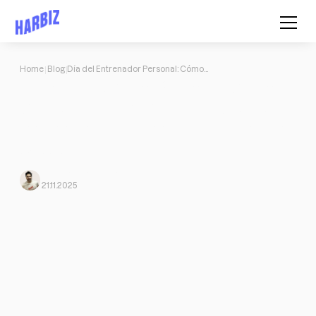
Home
Blog
Día del Entrenador Personal: Cómo Convertir tu Día en Nuevos Clientes
Día del Entrenador Personal: Cómo
Convertir tu Día en Nuevos Clientes
Celebra el Día del Entrenador Personal con una estrategia que
convierte: ideas, packs, plantillas y método para captar clientes
el 2 de enero.
Jose Jorge
From Harbiz
21.11.2025