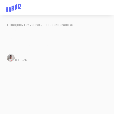
Home
Blog
Ley Verifactu: Lo que entrenadores y centros de entrenamiento deben saber para estar preparados
Ley Verifactu: Lo que entrenadores
y centros de entrenamiento deben
saber para estar preparados
Javi Ortega
From Harbiz
8.8.2025