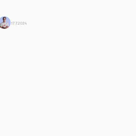
Mario Morante
From Harbiz
17.7.2024