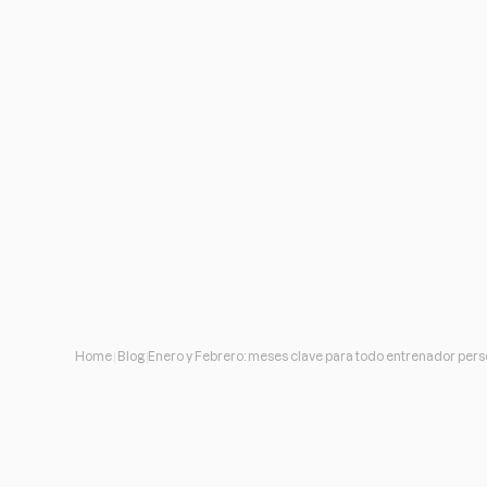
Home
Blog
Enero y Febrero: meses clave para todo entrenador pers
Enero y Febrero: 
todo entrenador p