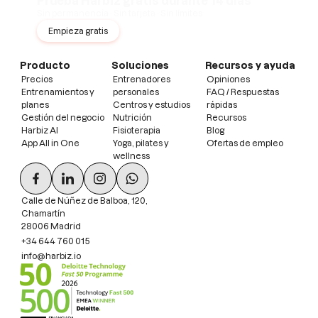
Prueba Harbiz gratis durante 14 días
Sin permanencia · Sin tarjeta · Sin límites
Empieza gratis
Producto
Soluciones
Recursos y ayuda
Precios
Entrenadores
Opiniones
Entrenamientos y
personales
FAQ / Respuestas
planes
Centros y estudios
rápidas
Gestión del negocio
Nutrición
Recursos
Harbiz AI
Fisioterapia
Blog
App All in One
Yoga, pilates y
Ofertas de empleo
wellness
Calle de Núñez de Balboa, 120,
Chamartín
28006 Madrid
+34 644 760 015
info@harbiz.io