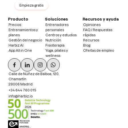
Empieza gratis
Producto
Soluciones
Recursos y ayuda
Precios
Entrenadores
Opiniones
Entrenamientos y
personales
FAQ / Respuestas
planes
Centros y estudios
rápidas
Gestión del negocio
Nutrición
Recursos
Harbiz AI
Fisioterapia
Blog
App All in One
Yoga, pilates y
Ofertas de empleo
wellness
Calle de Núñez de Balboa, 120,
Chamartín
28006 Madrid
+34 644 760 015
info@harbiz.io