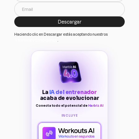
Haciendo clic en Descargar estás aceptando nuestros
Terminos y Condiciones
.
La
IA del entrenador
acaba de evolucionar
Conecta todo el potencial de
Harbiz AI
INCLUYE