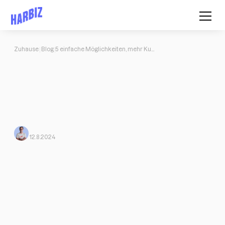
Zuhause
Blog
5 einfache Möglichkeiten, mehr Kunden für Ihr Fitnessgeschäft zu gewinnen
5 einfache Möglichkeiten, mehr
Kunden für Ihr Fitnessgeschäft zu
gewinnen
So gewinnen Sie Kunden als Fitnessunternehmen: Training,
Ernährung, Physiotherapie, Yoga, Crossfit, Tanz usw.
Mario Morante
Von Harbiz
12.8.2024