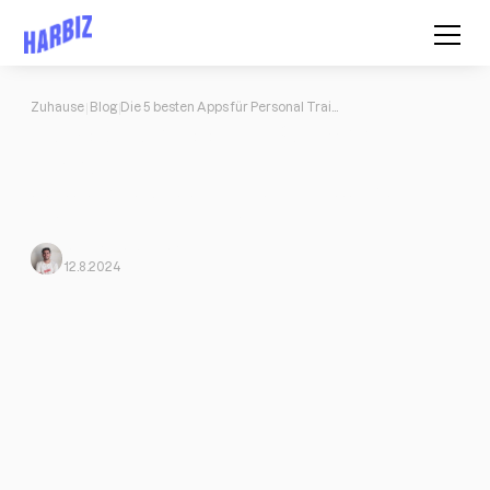
Zuhause
Blog
Die 5 besten Apps für Personal Trainer
Die 5 besten Apps für Personal
Trainer
Die besten Apps für Personal Trainer und Fitnessprofis: Harbiz,
TrueCoach, Trainingym und mehr.
Javi Ortega
Von Harbiz
12.8.2024