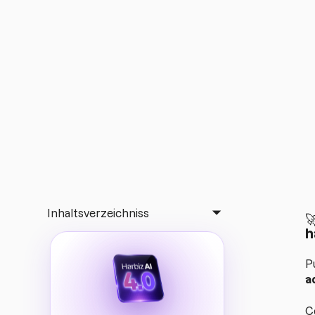
Inhaltsverzeichniss

h
P
a
C