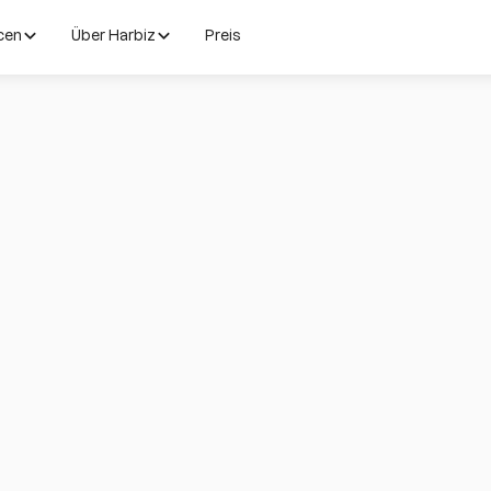
cen
Über Harbiz
Preis