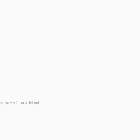
La inteligencia artificial y el fitness: Un reto, una oportunidad y el futuro del entrenamiento personal
icial y el fitness:
nidad y el futuro