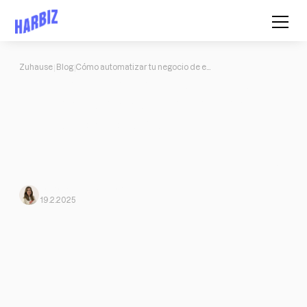
Zuhause
Blog
Cómo automatizar tu negocio de entrenamiento personal y ganar más tiempo y clientes
Cómo automatizar tu negocio de
entrenamiento personal y ganar
más tiempo y clientes
Descubre cómo la inteligencia artificial y la automatización
pueden ayudarte a optimizar tu negocio de entrenamiento
personal, ahorrar tiempo y gestionar más clientes con Harbiz AI.
Laura Briones
Von Harbiz
19.2.2025