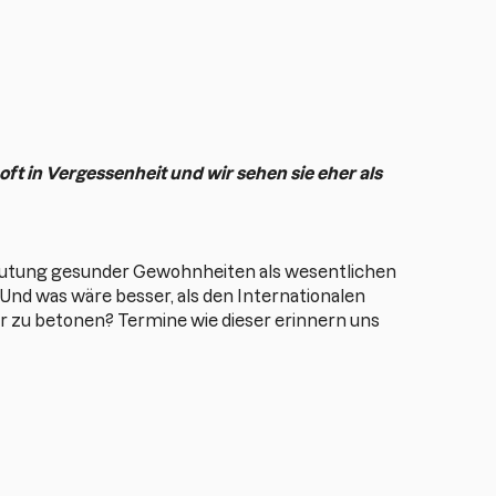
ft in Vergessenheit und wir sehen sie eher als
deutung gesunder Gewohnheiten als wesentlichen
nd was wäre besser, als den Internationalen
r zu betonen? Termine wie dieser erinnern uns
e Flüssigkeitszufuhr ist und wie wichtig es ist, dies
:
Oft fällt es unseren Kunden schwer, ihre
 erreichbarer Gewohnheiten, wie z. B. ausreichend
ünderen und aktiveren Leben sein. Als Wellness-
ozess zu führen und eine solide Grundlage für