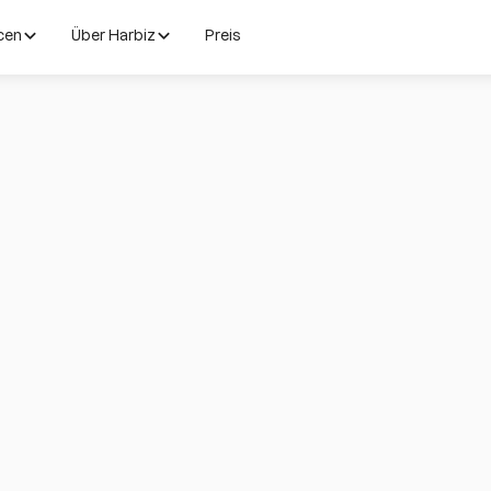
cen
Über Harbiz
Preis