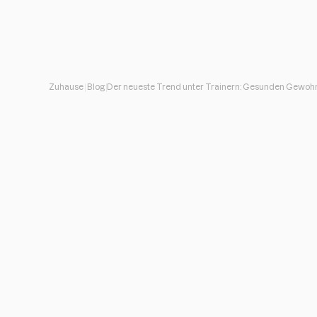
Zuhause
Blog
Der neueste Trend unter Trainern: Gesunden Gewohnhe
Der neueste Trend
Gesunden Gewohn
Spur ❤️ ‍ 🔥
Als Personal Trainer haben Sie die Möglichkeit, die
Gewohnheiten Ihrer Kunden positiv zu beeinflusse
ihnen zu helfen, eine solide Grundlage für Verände
schaffen.