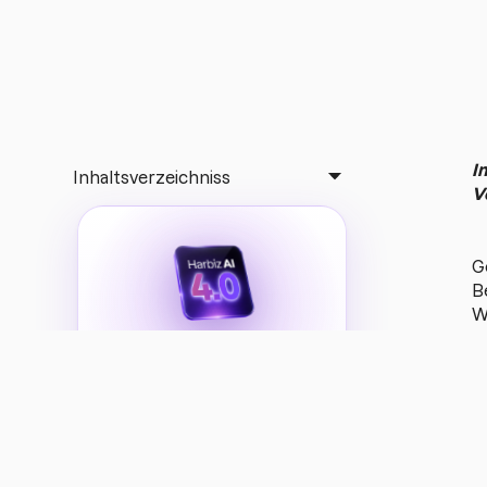
I
Inhaltsverzeichniss
V
G
B
W
da
La
IA del entrenador
z
acaba de evolucionar
Conecta todo el potencial de
Harbiz AI
👉
INCLUYE
T
W
E