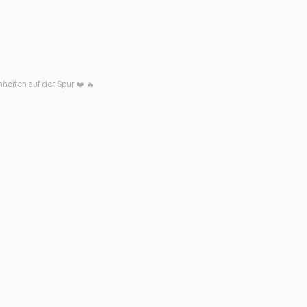
iten auf der Spur ❤️ ‍ 🔥
 unter Trainern:
heiten auf der
n und
rungen zu