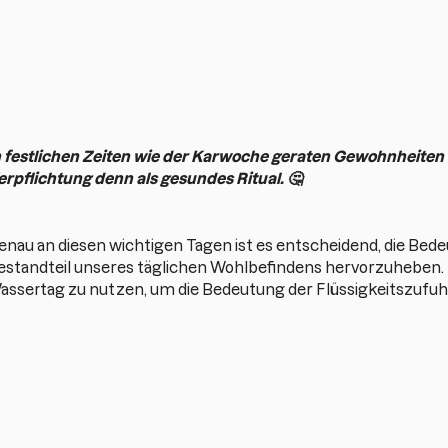
n festlichen Zeiten wie der Karwoche geraten Gewohnheiten o
erpflichtung denn als gesundes Ritual. 🤔
enau an diesen wichtigen Tagen ist es entscheidend, die Be
estandteil unseres täglichen Wohlbefindens hervorzuheben. U
assertag zu nutzen, um die Bedeutung der Flüssigkeitszufuh
ran, dass viele Kunden oft unterschätzen, wie wichtig eine gut
u vermitteln.
🏼
Gesunde Flüssigkeitsgewohnheiten als Ausgangspunkt
rainingsroutinen beizubehalten. Die Förderung einfacher und
asser zu trinken, kann jedoch der erste Schritt zu einem ges
xperte hast du die Möglichkeit, deine Kunden durch diesen Pr