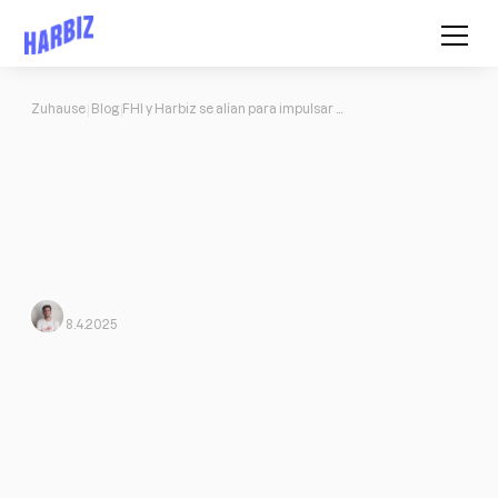
Zuhause
Blog
FHI y Harbiz se alían para impulsar la formación y gestión de profesionales del fitness en México
FHI y Harbiz se alían para impulsar
la formación y gestión de
profesionales del fitness en México
La colaboración entre Harbiz y FHI trae consigo una serie de
ventajas para nuestros usuarios y los estudiantes y graduados de
FHI
Javi Ortega
Von Harbiz
8.4.2025