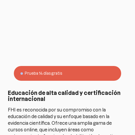
¿Quieres simplificar tu
trabajo como
entrenador?
Empieza gratis 14 días con Harbiz y gestiona
todo tu negocio desde una sola plataforma.
Prueba 14 días gratis
Educación de alta calidad y certificación
internacional
FHI es reconocida por su compromiso con la
educación de calidad y su enfoque basado en la
evidencia científica. Ofrece una amplia gama de
cursos online, que incluyen áreas como