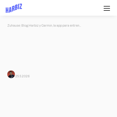
Zuhause
Blog
Harbiz y Garmin, la app para entrenadores que conecta tus wearables
Harbiz y Garmin, la app para
entrenadores que conecta tus
wearables
Harbiz se integra con Garmin. Los datos de tus clientes, dentro
de tu app de entrenador personal. Más contexto, mejor servicio,
sin cambiar de herramienta.
Jose Jorge
Von Harbiz
25.5.2026