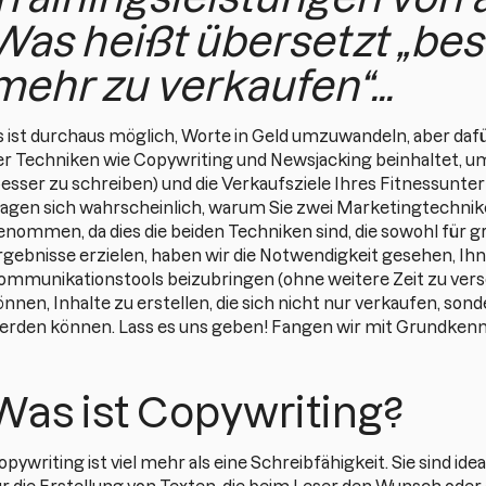
Was heißt übersetzt „bes
mehr zu verkaufen“...
s ist durchaus möglich, Worte in Geld umzuwandeln, aber dafü
er Techniken wie Copywriting und Newsjacking beinhaltet, 
besser zu schreiben) und die Verkaufsziele Ihres Fitnessunt
ragen sich wahrscheinlich, warum Sie zwei Marketingtechnik
enommen, da dies die beiden Techniken sind, die sowohl für g
rgebnisse erzielen, haben wir die Notwendigkeit gesehen, Ihn
ommunikationstools beizubringen (ohne weitere Zeit zu ver
önnen, Inhalte zu erstellen, die sich nicht nur verkaufen, son
erden können. Lass es uns geben! Fangen wir mit Grundkenn
Was ist Copywriting?
opywriting ist viel mehr als eine Schreibfähigkeit. Sie sind i