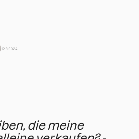
Javi Ortega aus Harbiz
Von Harbiz
12.8.2024
iben, die meine
lleine verkaufen? -