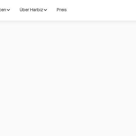
cen
Über Harbiz
Preis