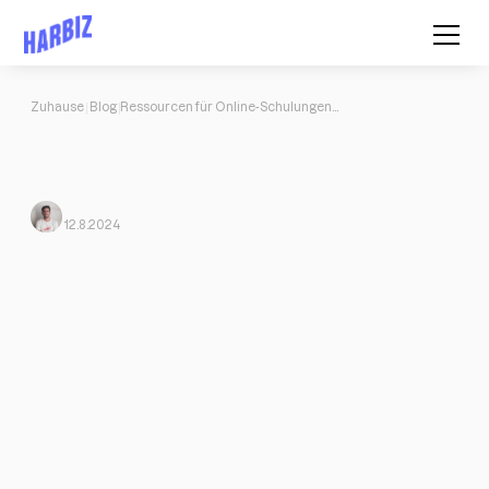
Zuhause
Blog
Ressourcen für Online-Schulungen von zu Hause aus
Ressourcen für Online-Schulungen
von zu Hause aus
Javi Ortega
Von Harbiz
12.8.2024