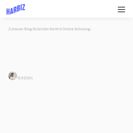
Zuhause
Blog
So binden Sie Ihre Online-Schulungskunden
So binden Sie Ihre Online-
Schulungskunden
Warum sollte ich mich darauf konzentrieren, meine aktuellen
Kunden zufrieden zu stellen und nicht darauf, neue zu
gewinnen?
Javi Ortega
Von Harbiz
12.8.2024