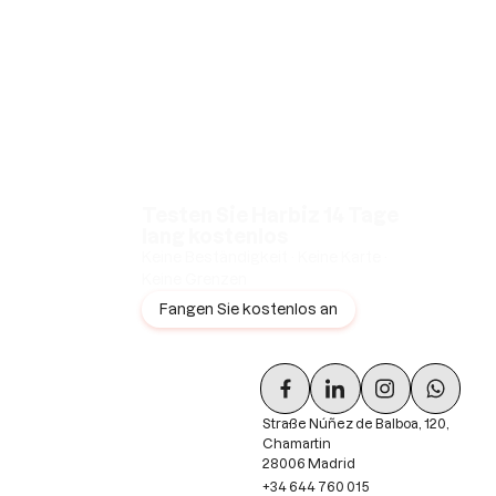
Testen Sie Harbiz 14 Tage
lang kostenlos
Keine Beständigkeit · Keine Karte ·
Keine Grenzen
Fangen Sie kostenlos an
Straße Núñez de Balboa, 120,
Chamartin
28006 Madrid
+34 644 760 015