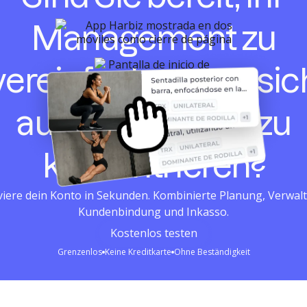
Management zu
vereinfachen und sic
auf Ihre Kunden zu
konzentrieren?
viere dein Konto in Sekunden. Kombinierte Planung, Verwal
Kundenbindung und Inkasso.
Kostenlos testen
Grenzenlos
Keine Kreditkarte
Ohne Beständigkeit