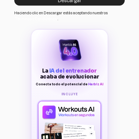
Haciendo clic en Descargar estás aceptando nuestros
Terminos y Condiciones
.
La
IA del entrenador
acaba de evolucionar
Conecta todo el potencial de
Harbiz AI
INCLUYE