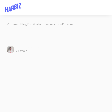
Zuhause
Blog
Die Markenessenz eines Personal Trainers
Die Markenessenz eines Personal
Trainers
Javi Ortega
Von Harbiz
12.8.2024