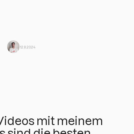
Javi Ortega
Von Harbiz
12.8.2024
 Videos mit meinem
s sind die besten