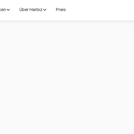
cen
Über Harbiz
Preis