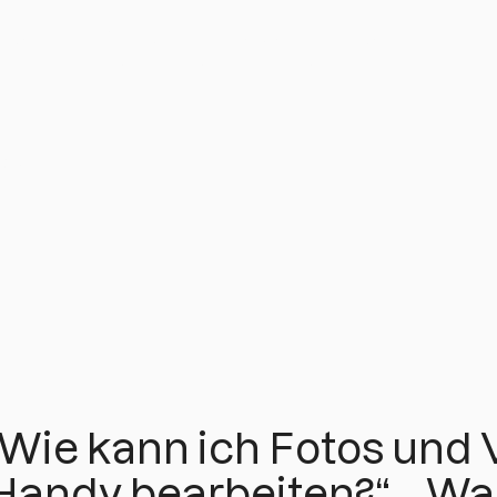
nessunternehmens
otos und
„Wie kann ich Fotos und
Handy bearbeiten?“ , „Wa