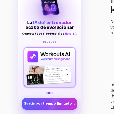
N
La
IA del entrenador
acaba de evolucionar
v
e
Conecta todo el potencial de
Harbiz AI
INCLUYE
,
d
I
v
→
Gratis por tiempo limitado
E