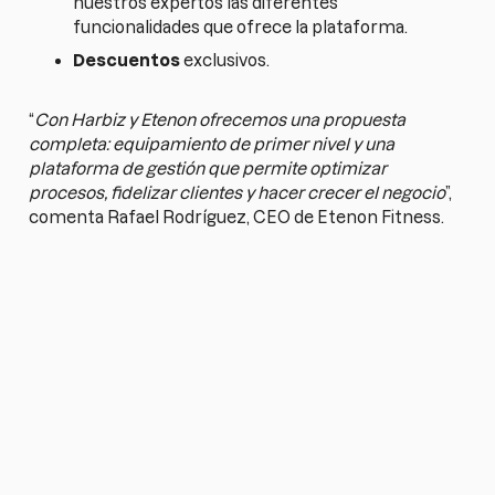
nuestros expertos las diferentes
funcionalidades que ofrece la plataforma.
Descuentos
exclusivos.
“
Con Harbiz y Etenon ofrecemos una propuesta
completa: equipamiento de primer nivel y una
plataforma de gestión que permite optimizar
procesos, fidelizar clientes y hacer crecer el negocio
”,
comenta Rafael Rodríguez, CEO de Etenon Fitness.
¿Quieres simplificar tu
trabajo como
entrenador?
Empieza gratis 14 días con Harbiz y gestiona
todo tu negocio desde una sola plataforma.