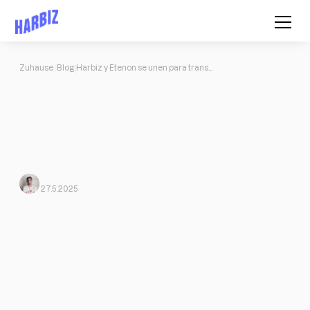
Zuhause
Blog
Harbiz y Etenon se unen para transformar los centros de entrenamiento
Harbiz y Etenon se unen para
transformar los centros de
entrenamiento
En el mundo del fitness, la gestión y la experiencia del cliente son
tan importantes como el equipamiento.
Javi Ortega
Von Harbiz
27.5.2025