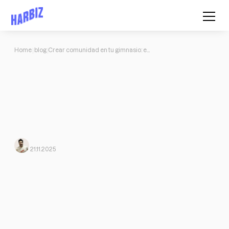
Home
blog
Crear comunidad en tu gimnasio: estrategias para fidelizar y llenar tus clases
Crear comunidad en tu gimnasio:
estrategias para fidelizar y llenar tus
clases
Aprende cómo crear comunidad en tu gimnasio con pasos
prácticos, ejemplos reales, retos, eventos y métricas para
mejorar retención y referidos.
Jose Jorge
From Harbiz
21.11.2025