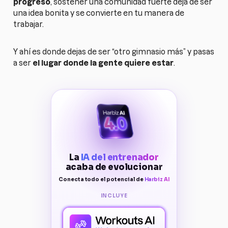
progreso
, sostener una comunidad fuerte deja de ser
una idea bonita y se convierte en tu manera de
trabajar.
Y ahí es donde dejas de ser “otro gimnasio más” y pasas
a ser
el lugar donde la gente quiere estar
.
La
IA del entrenador
acaba de evolucionar
Conecta todo el potencial de
Harbiz AI
INCLUYE