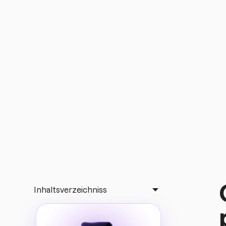
estrategias para fid
tus clases
Aprende cómo crear comunidad en tu gimnasio con
prácticos, ejemplos reales, retos, eventos y métrica
mejorar retención y referidos.
Inhaltsverzeichniss