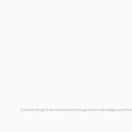
Zuhause
Blog
Crear comunidad en tu gimnasio: estrategias para fidel
Crear comunidad e