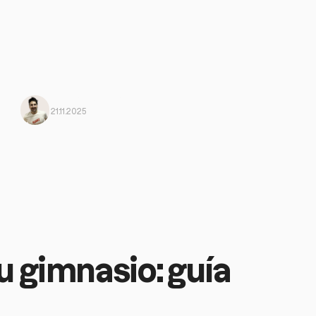
Jose Jorge
Von Harbiz
21.11.2025
 gimnasio: guía