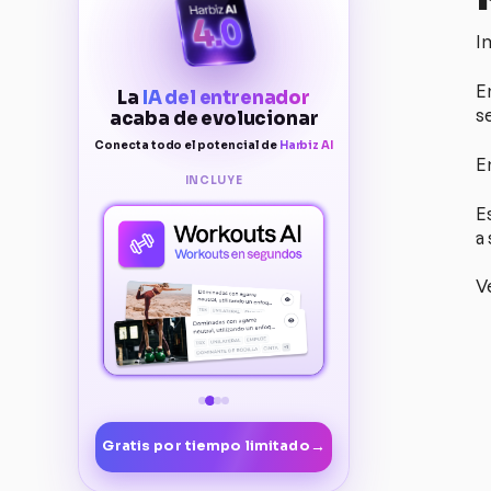
I
En
La
IA del entrenador
s
acaba de evolucionar
Conecta todo el potencial de
Harbiz AI
E
INCLUYE
E
a
Ve
→
Gratis por tiempo limitado