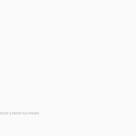
izar y llenar tus clases
n tu gimnasio: