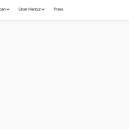
cen
Über Harbiz
Preis