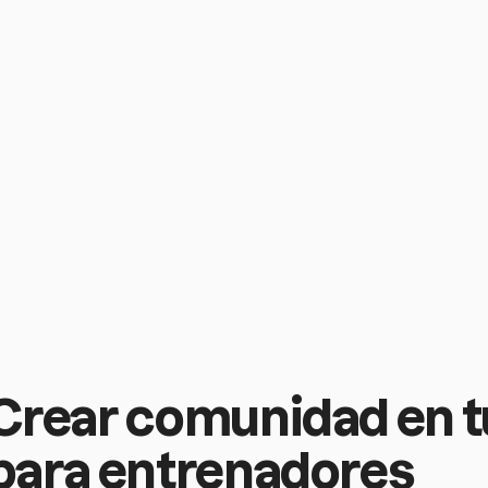
elizar y llenar
 pasos
s para
Crear comunidad en tu
para entrenadores