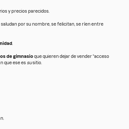
os y precios parecidos.
e saludan por su nombre, se felicitan, se ríen entre
nidad
.
os de gimnasio
que quieren dejar de vender “acceso
tan que ese es
su
sitio.
n.