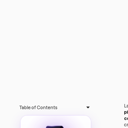
la IA para crear p
segundos
Qué es la IA entrenador personal y cómo usarla co
entrenador: workflow paso a paso, prompts listos, c
de seguridad y cómo elegir herramienta para ahorra
sin perder calidad.
L
Table of Contents
p
c
cr