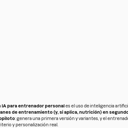
lanes en
mo
hecklist
r horas
a
IA para entrenador personal
es el uso de inteligencia artifi
lanes de entrenamiento (y, si aplica, nutrición) en segund
opiloto
: genera una primera versión y variantes, y el entrena
iterio y personalización real.