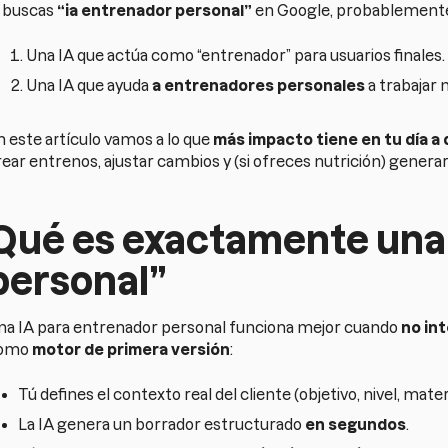
i buscas
“ia entrenador personal”
en Google, probablemente
Una IA que actúa como “entrenador” para usuarios finales.
Una IA que ayuda
a entrenadores personales
a trabajar 
n este artículo vamos a lo que
más impacto tiene en tu día a
rear entrenos, ajustar cambios y (si ofreces nutrición) gener
Qué es exactamente una 
personal”
na IA para entrenador personal funciona mejor cuando
no int
omo
motor de primera versión
:
Tú defines el contexto real del cliente (objetivo, nivel, mater
La IA genera un borrador estructurado
en segundos
.