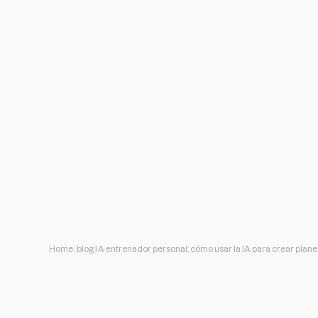
Home
blog
IA entrenador personal: cómo usar la IA para crear plan
IA entrenador per