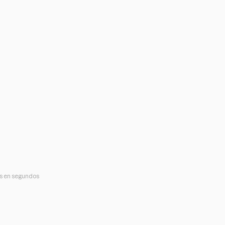
es en segundos
sonal: cómo usar