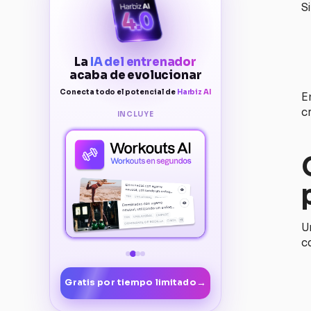
S
La
IA del entrenador
acaba de evolucionar
Conecta todo el potencial de
Harbiz AI
E
c
INCLUYE
U
c
→
Gratis por tiempo limitado