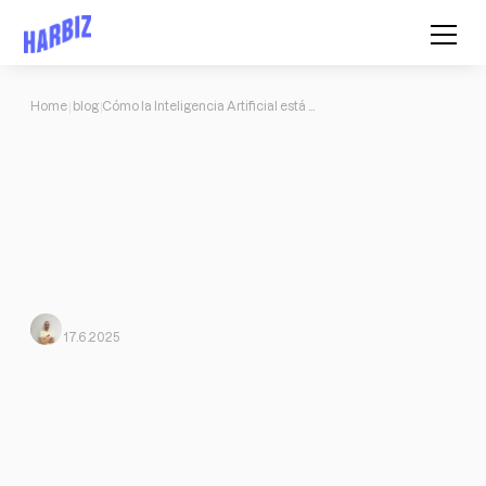
Home
blog
Cómo la Inteligencia Artificial está cambiando la forma de crear rutinas de entrenamiento
Cómo la Inteligencia Artificial está
cambiando la forma de crear
rutinas de entrenamiento
La IA ya no es solo para grandes empresas. Cada vez más
entrenadores personales la están utilizando para ganar tiempo,
personalizar mejor sus servicios y escalar su negocio. Así es
como tú también puedes empezar.
Carlos Fernández
From Harbiz
17.6.2025