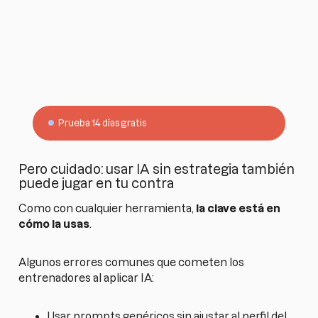
ChatGPT para escalar
tu negocio de fitness
Descarga la guía y empieza hoy mismo a
automatizar tu día a día.
Prueba 14 días gratis
Pero cuidado: usar IA sin estrategia también
puede jugar en tu contra
Como con cualquier herramienta,
la clave está en
cómo la usas
.
Algunos errores comunes que cometen los
entrenadores al aplicar IA:
Usar prompts genéricos sin ajustar al perfil del